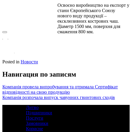
Корисне
Освоєно виробництво на експорт у
Контакти
стани Європейського Союзу
нового виду продукції –
Новини
ексклюзивних кострових чаш.
Діаметр 1500 мм, поверхня для
смаження 800 мм.
Posted in
Новости
Навигация по записям
Компанія провела випробування та отримала Сертифікат
відповідності на свою продукцію
Компанія розпочала випуск чавунних гвинтових сходів
Литво
Підшипники
Послуги
Замовники
Корисне