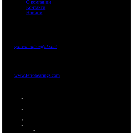
О компании
Контакти
Новини
Контакты
Прием заказов:
тел: +38 (097) 784-88-35
symvol_office@ukr.net
Представительство в США
www.ferrobearings.com
Наши услуги
проектирование и изготовления деревянных и
алюминиевых моделей
термическая обработка стальных и чугунных
деталей
дробеструйная очистка деталей
механическая обработка деталей:
токарная,