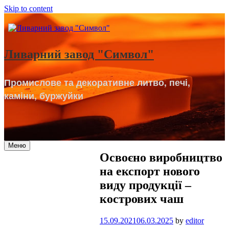
Skip to content
Ливарний завод "Символ"
Промислове та декоративне литво, печі,
каміни, буржуйки
Меню
Освоєно виробництво
Про компанію
на експорт нового
Литво
виду продукції –
Підшипники
кострових чаш
Послуги
Замовники
15.09.2021
06.03.2025
by
editor