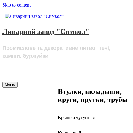
Skip to content
Ливарний завод "Символ"
Промислове та декоративне литво, печі,
каміни, буржуйки
Меню
Втулки, вкладыши,
Про компанію
круги, прутки, трубы
Литво
Підшипники
Крышка чугунная
Послуги
Замовники
Круг литой