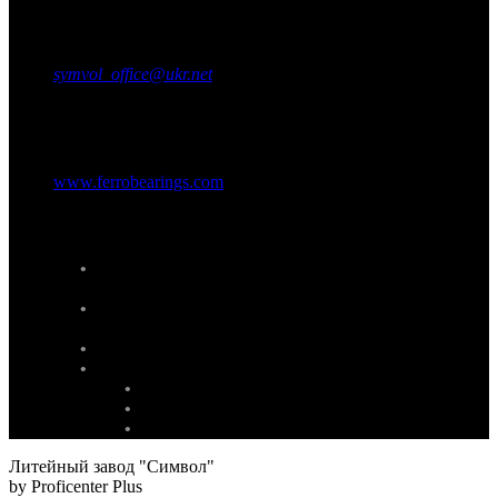
Прием заказов:
тел: +38 (097) 784-88-35
symvol_office@ukr.net
Представительство в США
www.ferrobearings.com
Наши услуги
проектирование и изготовления деревянных и
алюминиевых моделей
термическая обработка стальных и чугунных
деталей
дробеструйная очистка деталей
механическая обработка деталей:
токарная,
фрезерная
шлифовальная и др.
Литейный завод "Символ"
by Proficenter Plus