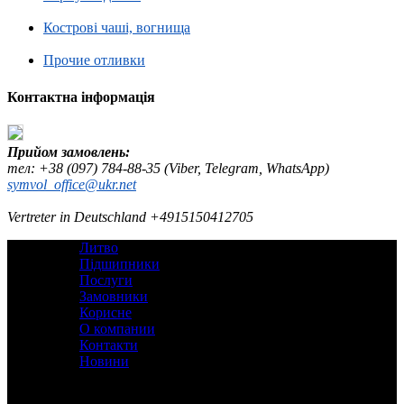
Кострові чаші, вогнища
Прочие отливки
Контактна інформація
Прийом замовлень:
тел: +38 (097) 784-88-35 (Viber, Telegram, WhatsApp)
symvol_office@ukr.net
Vertreter in Deutschland +4915150412705
Литво
Підшипники
Послуги
Замовники
Корисне
О компании
Контакти
Новини
Контакты